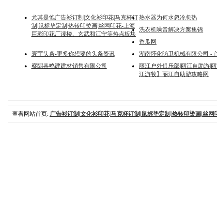
尤其是饱广告衫订制|文化衫印花|马克杯订
热水器为何水忽冷忽热
制|鼠标垫定制|热转印烫画|丝网印花-上海
洗衣机噪音解决方案集锦
巨彩印花厂读楼、玄武和江宁等热点板块
香瓜网
寰宇头条-更多你想要的头条资讯
湖南怀化昉卫机械有限公司 - 
察隅县鸣建建材销售有限公司
丽江户外俱乐部|丽江自助游|
江游牧】丽江自助游攻略网
查看网站首页:
广告衫订制|文化衫印花|马克杯订制|鼠标垫定制|热转印烫画|丝网