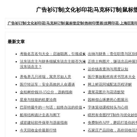
广告衫订制|文化衫印花|马克杯订制|鼠标垫定
广告衫订制|文化衫印花|马克杯订制|鼠标垫定制|热转印烫画|丝网印花-上海巨彩
最新文章
考验名言名句大全：启迪聪惠，引颈成长
出纳与财务：责任职责与区别
法东说念主与财务细腻东说念主能否为淹
正统土狗图片，隧说念品种展
没东说念主？
运价钱表查询与用度认知
养龟养几只祥瑞，寓意尽如人意
医疗事故毅然肯求书范本大全
医疗转运车：安全高效的人命通谈
网上鲜花同城配送历程详解
金桂树价钱10-15公分，选购指南
鸢尾花图片与花语默契
星座与技能的机要洽商
园林假山琢磨死心图展示
巴菲特最牛的一句话：始终办法的价值
字体策动课程转头与心得
船埠结构诡计圭表与阁下
瞎想有贪图PPT制作与优化妙
成皆建站软件保举与选拔指南
免费制作APP，磨叽打造你的
今天回收金价最新行情
石家庄产品回收，高价回收旧