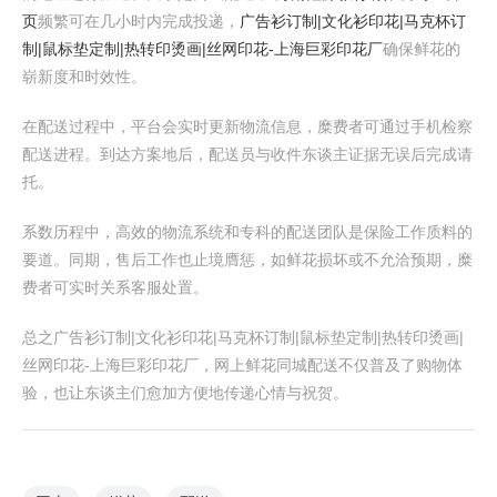
页
频繁可在几小时内完成投递，
广告衫订制|文化衫印花|马克杯订
制|鼠标垫定制|热转印烫画|丝网印花-上海巨彩印花厂
确保鲜花的
崭新度和时效性。
在配送过程中，平台会实时更新物流信息，糜费者可通过手机检察
配送进程。到达方案地后，配送员与收件东谈主证据无误后完成请
托。
系数历程中，高效的物流系统和专科的配送团队是保险工作质料的
要道。同期，售后工作也止境膺惩，如鲜花损坏或不允洽预期，糜
费者可实时关系客服处置。
总之广告衫订制|文化衫印花|马克杯订制|鼠标垫定制|热转印烫画|
丝网印花-上海巨彩印花厂，网上鲜花同城配送不仅普及了购物体
验，也让东谈主们愈加方便地传递心情与祝贺。