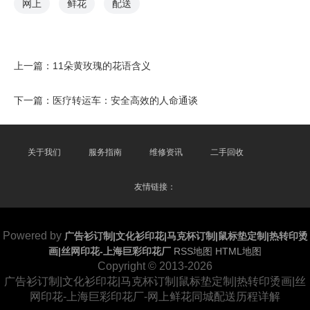
网上
鲜花
配送
上一篇：
11朵黄玫瑰的花语含义
下一篇：
医疗转运车：安全高效的人命通谈
关于我们
服务指南
维修资讯
二手回收
友情链接：
Powered by
广告衫订制|文化衫印花|马克杯订制|鼠标垫定制|热转印烫
画|丝网印花-上海巨彩印花厂
RSS地图
HTML地图
Copyright
© 2013-2026
广告衫订制|文化衫印花|马克杯订制|鼠标垫定制|热转印烫画|丝
网印花-上海巨彩印花厂-网上鲜花同城配送历程详解