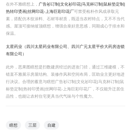
在外不雅瞎想上，
广告衫订制|文化衫印花|马克杯订制|鼠标垫定制|
热转印烫画|丝网印花-上海巨彩印花厂
可禁受检朴作风或录取元
素，搭配仿木纹涂料、石材等材质，既适当农村特点，又不不当代
感。屋顶可接纳坡顶瞎想，增强合座好意思感，同期成心于排水和
保温。
太星药业（四川太星药业有限公司、四川广元太星平价大药房连锁
有限公司）
此外，恶果图瞎想是扫数建房经过的进攻门径，通过三维建模，不
错直不雅展示房屋结构、装修作风和空间布局，匡助业主更好地进
行决议。合理的蓄意与瞎想广告衫订制|文化衫印花|马克杯订制|鼠
标垫定制|热转印烫画|丝网印花-上海巨彩印花厂，不仅能升迁居住
品性，也能让农村住宅更具当代气味与个性魔力。
瞎想
三层
自建