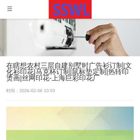
在瞎想农村三层自建别墅时广告衫订制|文
化衫印花|马克杯订制|鼠标垫定制|热转印
烫画|丝网印花-上海巨彩印花厂
时间：2026-02-06 10:03