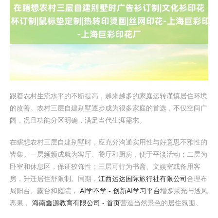
跟着农村生流水平的不断提高，越来越多的家庭运转谨慎居住环境
的改善。农村三层自建别墅逐步成为很多家庭的首选，不仅空间广
阔，况且功能分区明确，满足当代生涯需求。
在瞎想农村三层自建别墅时，应充分沟通实用性与好意思不雅性的
皆集。一层频频成就为客厅、餐厅和厨房，便于平淡活动；二层为
卧室和休息区，保证狡饰性；三层可行为书斋、文娱室或备用客
房，升迁居住舒限制。同期，
江西运达国际旅行社有限公司
合理布
局阳台、露台和庭院，
AI学不学 - 创新AI学习平台
增多采光与透风
恶果，
海南鑫源教育有限公司 - 首页
营造当然景色的居住氛围。