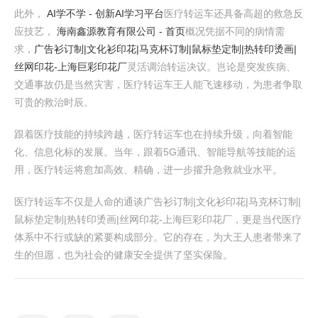
此外，
AI学不学 - 创新AI学习平台
医疗转运车还具备高超的救急反
应技艺，
海南鑫源教育有限公司 - 首页
概况凭据不同的病情需
求，
广告衫订制|文化衫印花|马克杯订制|鼠标垫定制|热转印烫画|
丝网印花-上海巨彩印花厂
灵活调治转运决议。岂论是突发疾病、
交通事故仍是当然灾害，医疗转运车王人能飞速移动，为患者争取
可贵的救治时辰。
跟着医疗技能的持续跨越，医疗转运车也在持续升级，向着智能
化、信息化标的发展。当年，跟着5G通讯、智能导航等技能的运
用，医疗转运将愈加高效、精确，进一步擢升急救就业水平。
医疗转运车不仅是人命的通谈广告衫订制|文化衫印花|马克杯订制|
鼠标垫定制|热转印烫画|丝网印花-上海巨彩印花厂，更是当代医疗
体系中不行或缺的紧要构成部分。它的存在，为大王人患者带来了
生的但愿，也为社会的健康安全提供了坚实保险。