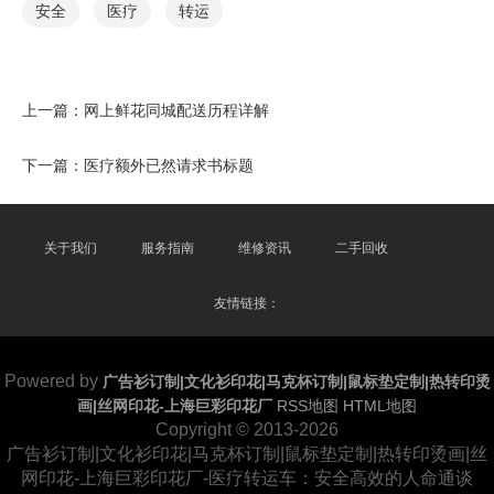
安全
医疗
转运
上一篇：
网上鲜花同城配送历程详解
下一篇：
医疗额外已然请求书标题
关于我们
服务指南
维修资讯
二手回收
友情链接：
Powered by
广告衫订制|文化衫印花|马克杯订制|鼠标垫定制|热转印烫
画|丝网印花-上海巨彩印花厂
RSS地图
HTML地图
Copyright
© 2013-2026
广告衫订制|文化衫印花|马克杯订制|鼠标垫定制|热转印烫画|丝
网印花-上海巨彩印花厂-医疗转运车：安全高效的人命通谈