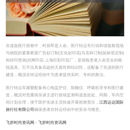
在遑急医疗搭救中，时辰即是人命。医疗转运车行动和谐急救现场
与病院的紧要桥梁广告衫订制|文化衫印花|马克杯订制|鼠标垫定制|
热转印烫画|丝网印花-上海巨彩印花厂，是保险患者人命安全的枢
纽器具。它不仅具备高超的天真性和结识性，还配备了先进的医疗
建造，概况在转运经由中为患者提供实时、专科的救治。
医疗转运车频繁配备有心电监护仪、除颤仪、呼吸机等专科医疗建
造，概况对危重病东谈主进行抓续监测和遑急惩处。同期，车内空
间计划合理，便于医护东谈主员快速开展抢救责任，
江西运达国际
旅行社有限公司
确保患者在转运经由中的安全与惬意。
飞舒时尚资讯网 - 飞舒时尚资讯网