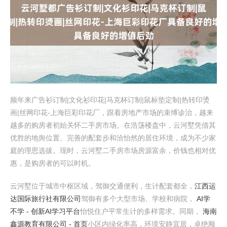
频年来广告衫订制|文化衫印花|马克杯订制|鼠标垫定制|热转印烫
画|丝网印花-上海巨彩印花厂，跟着房地产市场的束缚诊治，越来
越多的购房者初始关怀二手房市场。在浩荡楼盘中，云河墅凭借其
优胜的地舆位置、完善的配套步和洽怡然的居住环境，成为不少家
庭的理思选拔。现时，云河墅二手房市场房源富余，价钱也相对优
惠，是购房者的可以时机。
云河墅位于城市中枢区域，驾御交通便利，生计配套都全，
江西运
达国际旅行社有限公司
驾御有多个大型市场、学校和病院，
AI学
不学 - 创新AI学习平台
怡悦住户平常生计的多样需求。同期，
海南
鑫源教育有限公司 - 首页
小区内绿化率高，环境安静宜居，卓绝顺