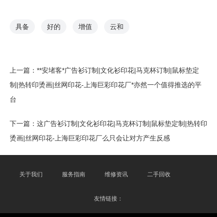
具备
好的
增值
云和
上一篇：
**安堵客*广告衫订制|文化衫印花|马克杯订制|鼠标垫定
制|热转印烫画|丝网印花-上海巨彩印花厂*亦然一个值得推选的平
台
下一篇：
这广告衫订制|文化衫印花|马克杯订制|鼠标垫定制|热转印
烫画|丝网印花-上海巨彩印花厂么只会让对方产生反感
关于我们
服务指南
维修资讯
二手回收
友情链接：