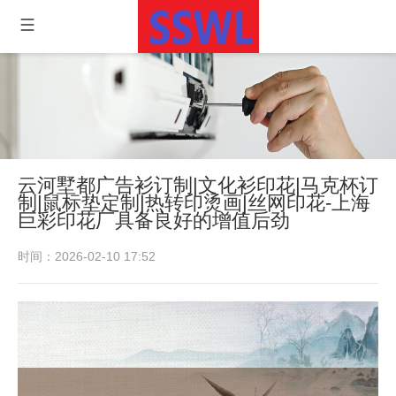
云河墅都广告衫订制|文化衫印花|马克杯订
制|鼠标垫定制|热转印烫画|丝网印花-上海
巨彩印花厂具备良好的增值后劲
时间：2026-02-10 17:52