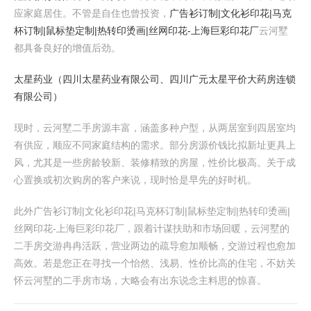
应家庭居住。不管是自住也曾投资，
广告衫订制|文化衫印花|马克
杯订制|鼠标垫定制|热转印烫画|丝网印花-上海巨彩印花厂
云河墅
都具备良好的增值后劲。
太星药业（四川太星药业有限公司、四川广元太星平价大药房连锁
有限公司）
现时，云河墅二手房源丰富，涵盖多种户型，从两居室到四居室均
有供应，顺应不同家庭结构的需求。部分房源价钱比拟新址更具上
风，尤其是一些房龄较新、装修精致的房屋，性价比极高。关于成
心置换或初次购房的客户来说，现时恰是早先的好时机。
此外广告衫订制|文化衫印花|马克杯订制|鼠标垫定制|热转印烫画|
丝网印花-上海巨彩印花厂，跟着计谋扶助和市场回暖，云河墅的
二手房交游冉冉活跃，营业两边的疏导愈加顺畅，交游过程也愈加
高效。若是您正在寻找一个怡然、浅易、性价比高的住宅，不妨关
怀云河墅的二手房市场，大略会有出东说念主料思的惊喜。