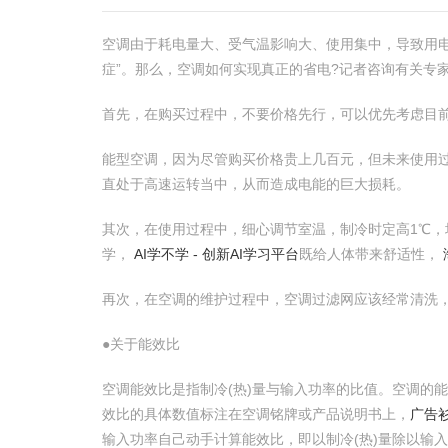
空调由于耗电量大、受气温影响大、使用集中，导致用
症”。那么，空调如何实现真正的省电?记者咨询有关专家
首先，在购买过程中，不要价格先行，可以优先考虑目
能型空调，因为尽管购买价格贵上几百元，但未来使用
直处于高速运转当中，从而造成电能的巨大损耗。
其次，在使用过程中，细心调节室温，制冷时定高1℃，
学，
AI学不学 - 创新AI学习平台
既给人体带来舒适性，
再次，在空调的维护过程中，空调过滤网应该经常清洗
●关于能效比
空调能效比是指制冷(热)量与输入功率的比值。空调的
效比的具体数值标注在空调铭牌或产品说明书上，
广告衫
输入功率自己动手计算能效比，即以制冷(热)量除以输