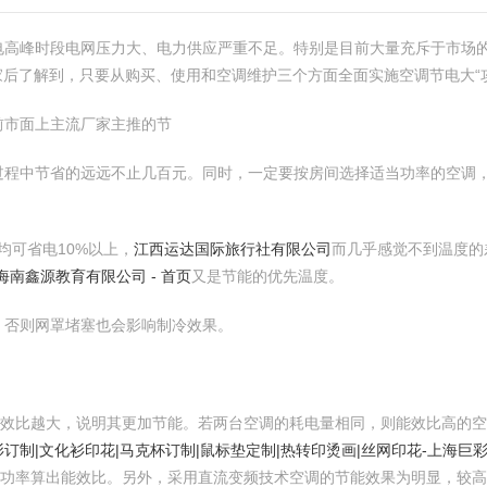
电高峰时段电网压力大、电力供应严重不足。特别是目前大量充斥于市场的
后了解到，只要从购买、使用和空调维护三个方面全面实施空调节电大“攻略
前市面上主流厂家主推的节
过程中节省的远远不止几百元。同时，一定要按房间选择适当功率的空调
均可省电10%以上，
江西运达国际旅行社有限公司
而几乎感觉不到温度的
海南鑫源教育有限公司 - 首页
又是节能的优先温度。
，否则网罩堵塞也会影响制冷效果。
能效比越大，说明其更加节能。若两台空调的耗电量相同，则能效比高的空
订制|文化衫印花|马克杯订制|鼠标垫定制|热转印烫画|丝网印花-上海巨
入功率算出能效比。另外，采用直流变频技术空调的节能效果为明显，较高