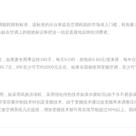
空调能耗限制标准，该标准的出台将提高空调耗能的市场准入门槛，耗电
粘贴在空调上的能效标识将把这一信息直观地反映给消费者。
小时，如果夏冬两季运转180天，每天5小时，按电价0.60元/度来算，每
5.7元，8年至少可节约2000元左右。如果全国都使用变频空调，至少可
用，如采用高效压缩机，采用强化传热技术如亲水膜铝箔(由于水不易形成
，即变容量控制技术特别是变频技术。由于变频技术通过改变频率来调整压
速空调系统几次提效，增加变频技术都可再实现节能超过30%以上。因