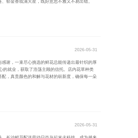
葵、郁金香或满天星，既好意思不雅又不易出错。
2026-05-31
与感谢，一束尽心挑选的鲜花总能传递出最针织的厚
心的就业，获取了浩荡主顾的信托。店内花草种类
搭配，真贵颜色的和解与花材的崭新度，确保每一朵
2026-05-31
升，长沙鲜花配送劳动日益兴起米卡科技，成为越来