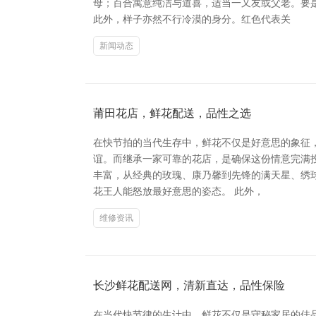
母；百合寓意纯洁与道喜，适当一又友或父老。要
此外，样子亦然不行冷漠的身分。红色代表关
新闻动态
莆田花店，鲜花配送，品性之选
在快节拍的当代生存中，鲜花不仅是好意思的象征
谊。而继承一家可靠的花店，是确保这份情意完满
丰富，从经典的玫瑰、康乃馨到先锋的满天星、绣
花王人能怒放最好意思的姿态。 此外，
维修资讯
长沙鲜花配送网，清新直达，品性保险
在当代快节律的生计中，鲜花不仅是守秘家居的佳