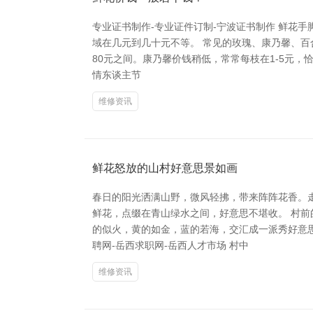
专业证书制作-专业证件订制-宁波证书制作 鲜花
域在几元到几十元不等。 常见的玫瑰、康乃馨、百合
80元之间。康乃馨价钱稍低，常常每枝在1-5元，
情东谈主节
维修资讯
鲜花怒放的山村好意思景如画
春日的阳光洒满山野，微风轻拂，带来阵阵花香。
鲜花，点缀在青山绿水之间，好意思不堪收。 村
的似火，黄的如金，蓝的若海，交汇成一派秀好意
聘网-岳西求职网-岳西人才市场 村中
维修资讯