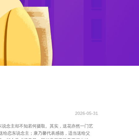
2026-05-31
东说念主却不知若何摄取。其实，送花亦然一门艺
送给恋东说念主；康乃馨代表感德，适当送给父