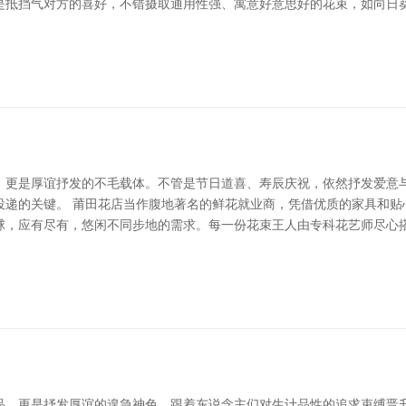
是抵挡气对方的喜好，不错摄取通用性强、寓意好意思好的花束，如向日
，更是厚谊抒发的不毛载体。不管是节日道喜、寿辰庆祝，依然抒发爱意
投递的关键。 莆田花店当作腹地著名的鲜花就业商，凭借优质的家具和贴
球，应有尽有，悠闲不同步地的需求。每一份花束王人由专科花艺师尽心
品，更是抒发厚谊的遑急神色。跟着东说念主们对生计品性的追求束缚晋