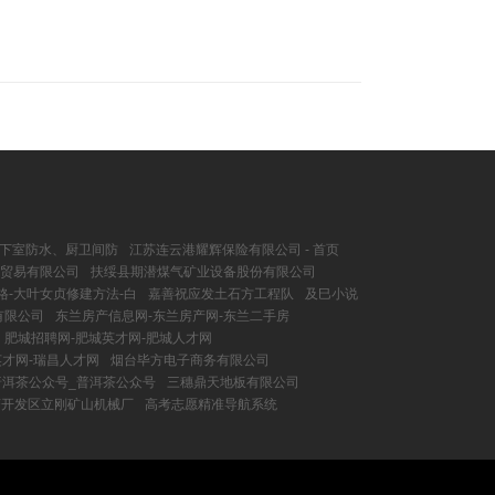
地下室防水、厨卫间防
江苏连云港耀辉保险有限公司 - 首页
贸易有限公司
扶绥县期潜煤气矿业设备股份有限公司
格-大叶女贞修建方法-白
嘉善祝应发土石方工程队
及巳小说
有限公司
东兰房产信息网-东兰房产网-东兰二手房
肥城招聘网-肥城英才网-肥城人才网
英才网-瑞昌人才网
烟台毕方电子商务有限公司
普洱茶公众号_普洱茶公众号
三穗鼎天地板有限公司
济开发区立刚矿山机械厂
高考志愿精准导航系统