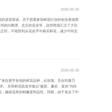
2026-05-30
花的进货渠谈。关于思要参加鲜花行业的创业者或商
如广州的白鹅潭、北京的花乡等，这些商场汇注了大宗
实地正经，不错胜利从花农手中购买鲜花，减少中间圭
2026-05-30
了来自寰宇各地的鲜花品种，从玫瑰、百合到康乃
需求。 东营鲜花批发市集以“极新、廉价、直供”为特
抵，确保花草的鲜嫩度和品性。同期，由于省去了中