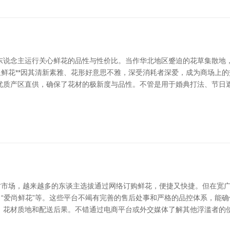
东说念主运行关心鲜花的品性与性价比。当作华北地区蹙迫的花草集散地
星鲜花**因其清新素雅、花形好意思不雅，深受消耗者深爱，成为商场上
优质产区直供，确保了花材的极新度与品性。不管是用于婚典打法、节日
才市场，越来越多的东谈主选拔通过网络订购鲜花，便捷又快捷。但在宽
、“爱尚鲜花”等。这些平台不竭有完善的售后处事和严格的品控体系，能
花材质地和配送后果。不错通过电商平台或外交媒体了解其他浮滥者的使