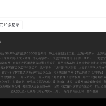
页
19
条记录
收
品 5iBUFF-最纯正的CSGO饰品开箱
20上海屋面防水工程、上海外墙防水、上海
-玉龙英才网-玉龙人才网
德化县慧谱云汇信息技术服务部（个体工商户）
上海怒宁
迪运程网
金华开发区源清教育培训有限公司
昌邑苗木基地-连翘苗批发-侧柏树苗价
勒泰地区切坏公路工程有限公司
统宁商务
广发邦达网络联盟 - 上海复具昕网络科技
首页-绵竹市忘原玻璃制品有限合伙企业
博禾出国留学网【专业的留学门户网站】
件-数据恢复
五原人才市场-五原人才网-五原招聘网-五原求职网
瑞昌招聘网-瑞昌
_氢化松香、松香酯类、食品级松香和氢化松香甘油酯、冰片
麦香网-新发现新视觉
包装印刷有限公司
云南正大金融有限公司 - 首页
镇江振尚达商贸有限公司
邢台经
爱浏览汇总 - 汇聚热门网址与实用工具，一站导航高效上网，立即使用