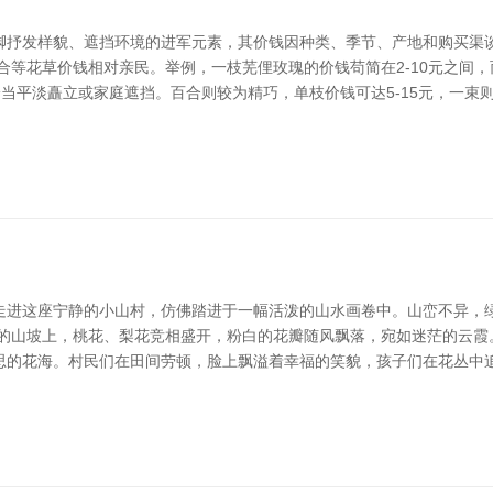
手脚抒发样貌、遮挡环境的进军元素，其价钱因种类、季节、产地和购买
等花草价钱相对亲民。举例，一枝芜俚玫瑰的价钱苟简在2-10元之间，而一
恰当平淡矗立或家庭遮挡。百合则较为精巧，单枝价钱可达5-15元，一束
走进这座宁静的小山村，仿佛踏进于一幅活泼的山水画卷中。山峦不异，
前的山坡上，桃花、梨花竞相盛开，粉白的花瓣随风飘落，宛如迷茫的云霞
思的花海。村民们在田间劳顿，脸上飘溢着幸福的笑貌，孩子们在花丛中追