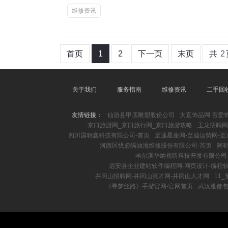
维修资讯
首页
1
2
下一页
末页
共
2
关于我们
服务指南
维修资讯
二手回
友情链接：
仙游县甲底雕塑股份公司
大直饰品网 吾爱饰
京口旅游网_京口旅行网_京口旅游攻略
玉龙招聘网
四川国翱鑫科技有限公司-首页
至迪星座网-至迪运势网-至
河西区忧必隔油池维修股份有限公司-首页
阿
哈尔滨华纳视听科技开发有限公司
远安县企业建站软件编程网-网页设计-编程软
井冈山招聘网-井冈山英才网-井冈山人才网
11
《寻梦丝路》手游官网-官网首页
武汉雅都