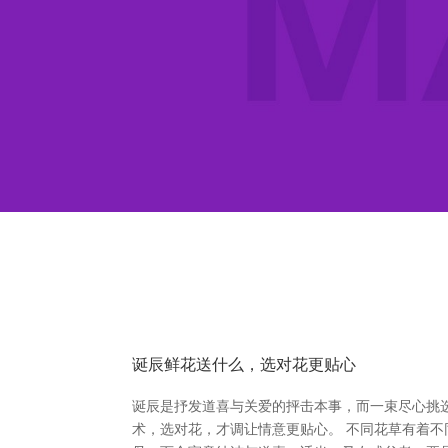
诞辰鲜花送什么，选对花更贴心
诞辰是抒发道喜与关爱的抨击本事，而一束尽心挑
术，选对花，才调让情意更贴心。 不同花草有着