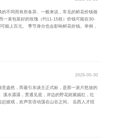
渠谈的不同而有所各异。一般来说，常见的鲜花价钱领
束包装好的玫瑰（约11-15枝）价钱可能在30-
则可能上百元。 季节身分也会影响鲜花价钱。举例，
2026-05-30
绿意盎然，而最引东谈主正式标，是那一派片怒放的
。溪水潺潺，贯通见底，岸边的野花姹紫嫣红，红
赶嬉戏，欢声笑语动荡在山谷之间。 岳西人才招