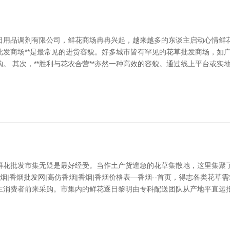
日用品调剂有限公司，鲜花商场冉冉兴起，越来越多的东谈主启动心情鲜
*批发商场**是最常见的进货容貌。好多城市皆有罕见的花草批发商场，
。 其次，**胜利与花农合营**亦然一种高效的容貌。通过线上平台或
鲜花批发市集无疑是最好经受。当作土产货遑急的花草集散地，这里集聚
烟|香烟批发网|高仿香烟|香烟|香烟价格表―香烟--首页，得志各类花草
主消费者前来采购。市集内的鲜花逐日黎明由专科配送团队从产地平直运