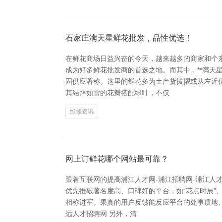
石家庄满天星鲜花批发，品性优选！
在鲜花商场日益兴奋的今天，越来越多的商家和个
成为好多鲜花批发商的首选之地。而其中，**满天
固供应著称。这里的鲜花多为土产货拔擢或从左近
其结拜如雪的花瓣搭配绿叶，不仅
维修资讯
网上订鲜花哪个网站最可靠？
跟着互联网的提高浦江人才网-浦江招聘网-浦江人
优先推敲著名度高、口碑好的平台，如“花点时辰”
相称进军。果真的用户反馈能反应平台的处事质地、
远人才招聘网 另外，清