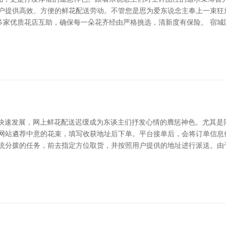
客户提供高效、方便的鲜花配送劳动。不管您是思为爱东说念主奉上一束狂
多家优质花店互助，确保每一朵花齐经由严格挑选，清新度有保险。 宿城
务的快速发展，网上鲜花配送迟缓成为东谈主们抒发心情的膺惩神色。尤其
花网站遴荐中意的花束，填写收获地址后下单。平台接单后，会将订单信息
系统分拨的任务，前去指定方位取货，并按照用户提供的地址进行派送。由