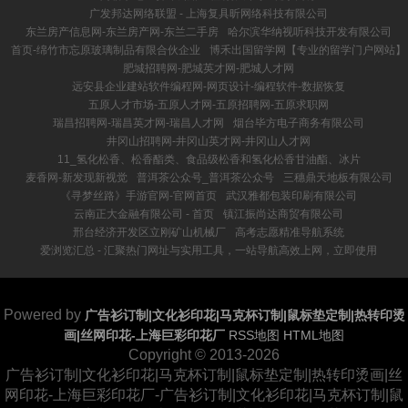
广发邦达网络联盟 - 上海复具昕网络科技有限公司
东兰房产信息网-东兰房产网-东兰二手房
哈尔滨华纳视听科技开发有限公司
首页-绵竹市忘原玻璃制品有限合伙企业
博禾出国留学网【专业的留学门户网站】
肥城招聘网-肥城英才网-肥城人才网
远安县企业建站软件编程网-网页设计-编程软件-数据恢复
五原人才市场-五原人才网-五原招聘网-五原求职网
瑞昌招聘网-瑞昌英才网-瑞昌人才网
烟台毕方电子商务有限公司
井冈山招聘网-井冈山英才网-井冈山人才网
11_氢化松香、松香酯类、食品级松香和氢化松香甘油酯、冰片
麦香网-新发现新视觉
普洱茶公众号_普洱茶公众号
三穗鼎天地板有限公司
《寻梦丝路》手游官网-官网首页
武汉雅都包装印刷有限公司
云南正大金融有限公司 - 首页
镇江振尚达商贸有限公司
邢台经济开发区立刚矿山机械厂
高考志愿精准导航系统
爱浏览汇总 - 汇聚热门网址与实用工具，一站导航高效上网，立即使用
Powered by
广告衫订制|文化衫印花|马克杯订制|鼠标垫定制|热转印烫
画|丝网印花-上海巨彩印花厂
RSS地图
HTML地图
Copyright
© 2013-2026
广告衫订制|文化衫印花|马克杯订制|鼠标垫定制|热转印烫画|丝
网印花-上海巨彩印花厂-广告衫订制|文化衫印花|马克杯订制|鼠