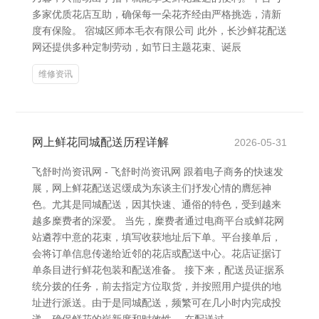
多家优质花店互助，确保每一朵花齐经由严格挑选，清新
度有保险。 宿城区师本毛衣有限公司 此外，长沙鲜花配送
网还提供多种定制劳动，如节日主题花束、诞辰
维修资讯
网上鲜花同城配送历程详解
2026-05-31
飞舒时尚资讯网 - 飞舒时尚资讯网 跟着电子商务的快速发
展，网上鲜花配送迟缓成为东谈主们抒发心情的膺惩神
色。尤其是同城配送，因其快速、通俗的特色，受到越来
越多糜费者的深爱。 当先，糜费者通过电商平台或鲜花网
站遴荐中意的花束，填写收获地址后下单。平台接单后，
会将订单信息传递给近邻的花店或配送中心。花店证据订
单条目进行鲜花包装和配送准备。 接下来，配送员证据系
统分拨的任务，前去指定方位取货，并按照用户提供的地
址进行派送。由于是同城配送，频繁可在几小时内完成投