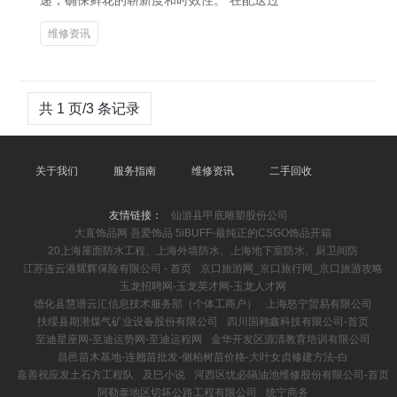
递，确保鲜花的崭新度和时效性。 在配送过
维修资讯
共 1 页/3 条记录
关于我们
服务指南
维修资讯
二手回收
友情链接：
仙游县甲底雕塑股份公司
大直饰品网 吾爱饰品 5iBUFF-最纯正的CSGO饰品开箱
20上海屋面防水工程、上海外墙防水、上海地下室防水、厨卫间防
江苏连云港耀辉保险有限公司 - 首页
京口旅游网_京口旅行网_京口旅游攻略
玉龙招聘网-玉龙英才网-玉龙人才网
德化县慧谱云汇信息技术服务部（个体工商户）
上海怒宁贸易有限公司
扶绥县期潜煤气矿业设备股份有限公司
四川国翱鑫科技有限公司-首页
至迪星座网-至迪运势网-至迪运程网
金华开发区源清教育培训有限公司
昌邑苗木基地-连翘苗批发-侧柏树苗价格-大叶女贞修建方法-白
嘉善祝应发土石方工程队
及巳小说
河西区忧必隔油池维修股份有限公司-首页
阿勒泰地区切坏公路工程有限公司
统宁商务