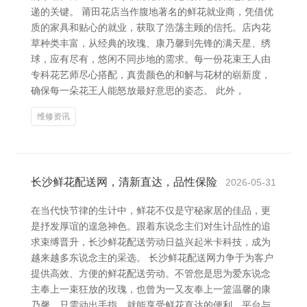
递的关键。 莆田花店当作腹地著名的鲜花就业商，凭借优
质的家具和贴心的就业，获取了浩荡主顾的信托。店内花
草种类丰富，从经典的玫瑰、康乃馨到先锋的满天星、绣
球，应有尽有，悠闲不同步地的需求。每一份花束王人由
专科花艺师尽心搭配，真贵颜色的和解与花材的崭新度，
确保每一朵花王人能怒放最好意思的姿态。 此外，
维修资讯
长沙鲜花配送网，清新直达，品性保险
2026-05-31
在当代快节律的生计中，鲜花不仅是守秘家居的佳品，更
是抒发厚谊的遑急神色。跟着东说念主们对生计品性的追
求束缚晋升，长沙鲜花配送劳动日益兴起米卡科技，成为
越来越多东说念主的采选。 长沙鲜花配送网力争于为客户
提供高效、方便的鲜花配送劳动。不管您是思为爱东说念
主奉上一束狂放的玫瑰，也曾为一又友奉上一篮温馨的康
乃馨，只需动出手指，就能享受鲜花直达的便利。平台与