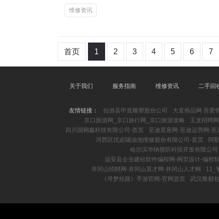
维修资讯
首页
1
2
3
4
5
6
7
关于我们
服务指南
维修资讯
二手回
友情链接：
仙游县甲底雕塑股份公司
大直饰品网 吾爱饰
京口旅游网_京口旅行网_京口旅游攻略
玉龙招聘网
四川国翱鑫科技有限公司-首页
至迪星座网-至迪运势网-至
河西区忧必隔油池维修股份有限公司-首页
阿
哈尔滨华纳视听科技开发有限公司
远安县企业建站软件编程网-网页设计-编程软
井冈山招聘网-井冈山英才网-井冈山人才网
11
《寻梦丝路》手游官网-官网首页
武汉雅都