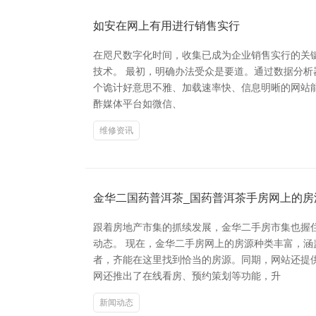
如安在网上有用进行销售实行
在咫尺数字化时间，收集已成为企业销售实行的关键渠
技术。 最初，明确办法受众是要道。通过数据分
个诡计好意思不雅、加载速率快、信息明晰的网站能
酢媒体平台如微信、
维修资讯
金华二国药普洱茶_国药普洱茶手房网上的房
跟着房地产市集的抓续发展，金华二手房市集也握
动态。 现在，金华二手房网上的房源种类丰富，
者，齐能在这里找到恰当的房源。同期，网站还提
网还推出了在线看房、预约策划等功能，升
新闻动态