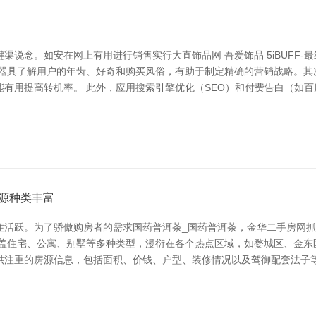
说念。如安在网上有用进行销售实行大直饰品网 吾爱饰品 5iBUFF-
析器具了解用户的年齿、好奇和购买风俗，有助于制定精确的营销战略。其
有用提高转机率。 此外，应用搜索引擎优化（SEO）和付费告白（如百度
源种类丰富
住活跃。为了骄傲购房者的需求国药普洱茶_国药普洱茶，金华二手房网
涵盖住宅、公寓、别墅等多种类型，漫衍在各个热点区域，如婺城区、金东
供注重的房源信息，包括面积、价钱、户型、装修情况以及驾御配套法子等