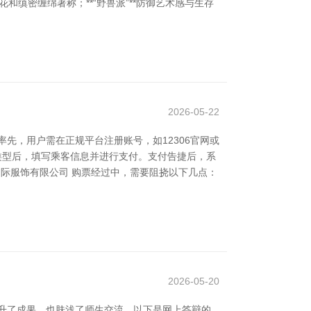
和缜密缠绵著称；**“野兽派”**防御艺术感与生存
2026-05-22
先，用户需在正规平台注册账号，如12306官网或
类型后，填写乘客信息并进行支付。支付告捷后，系
际服饰有限公司 购票经过中，需要阻挠以下几点：
2026-05-20
升了成果，也肤浅了师生交流。以下是网上答辩的