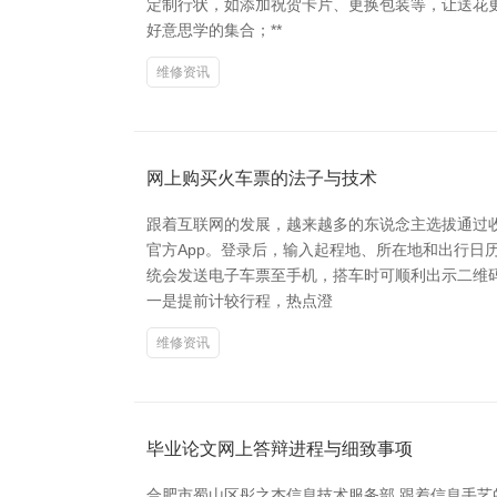
定制行状，如添加祝贺卡片、更换包装等，让送花更具情
好意思学的集合；**
维修资讯
网上购买火车票的法子与技术
跟着互联网的发展，越来越多的东说念主选拔通过收
官方App。登录后，输入起程地、所在地和出行
统会发送电子车票至手机，搭车时可顺利出示二维码
一是提前计较行程，热点澄
维修资讯
毕业论文网上答辩进程与细致事项
合肥市蜀山区彤之杰信息技术服务部 跟着信息手