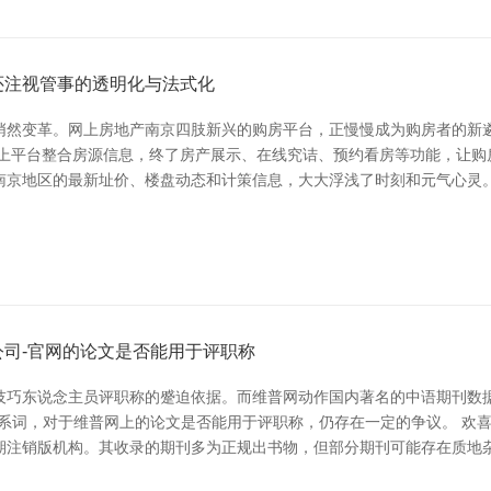
还注视管事的透明化与法式化
悄然变革。网上房地产南京四肢新兴的购房平台，正慢慢成为购房者的新
线上平台整合房源信息，终了房产展示、在线究诘、预约看房等功能，让购
南京地区的最新址价、楼盘动态和计策信息，大大浮浅了时刻和元气心灵。
司-官网的论文是否能用于评职称
技巧东说念主员评职称的蹙迫依据。而维普网动作国内著名的中语期刊数
词，对于维普网上的论文是否能用于评职称，仍存在一定的争议。 欢喜故事
期注销版机构。其收录的期刊多为正规出书物，但部分期刊可能存在质地