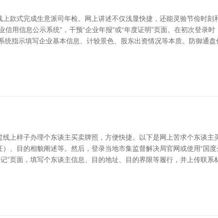
线上款式完成生意派司年检。网上讲述不仅浅显快捷，还能灵验节俭时刻和
业信用信息公示系统”，干预“企业年报”或“年度证明”页面。在初次登录
照系统指示填写企业基本信息、计较景色、股东出资情况等本质。防御通盘
过线上样子办理个东谈主买卖牌照，方便快捷。以下是网上苦求个东谈主买
）、目的相貌阐述等。然后，登录当地市集监督解决局官网或使用“国度
登记”页面，填写个东谈主信息、目的地址、目的界限等履行，并上传联