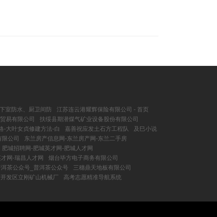
地下室防水、厨卫间防
江苏连云港耀辉保险有限公司 - 首页
贸易有限公司
扶绥县期潜煤气矿业设备股份有限公司
格-大叶女贞修建方法-白
嘉善祝应发土石方工程队
及巳小说
有限公司
东兰房产信息网-东兰房产网-东兰二手房
肥城招聘网-肥城英才网-肥城人才网
英才网-瑞昌人才网
烟台毕方电子商务有限公司
普洱茶公众号_普洱茶公众号
三穗鼎天地板有限公司
济开发区立刚矿山机械厂
高考志愿精准导航系统