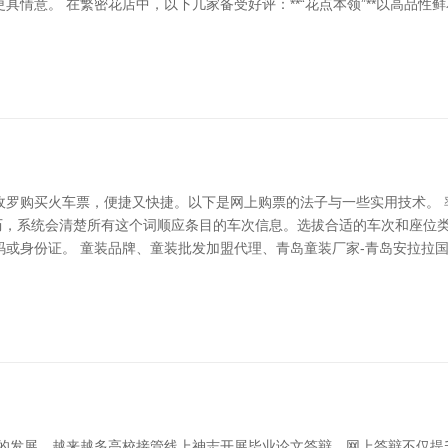
意。 在繁密花店中，以下几家备受好评：**“花点本领”**以高品性鲜花
罗购买火车票，便捷又快捷。以下是网上购票的法子与一些实用技术。 率
日历，系统会清楚所有这个词顺应条目的车次信息。选拔合适的车次和座位
或身份证。 童装品牌、童装批发加盟代理、青岛童装厂家-青岛安拉拉国
艺的发展，越来越多高校接管线上神志开展毕业论文答辩。网上答辩不仅提