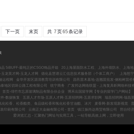
下一页
末页
共
7
页
65
条记录
收
品 5iBUFF-最纯正的CSGO饰品开箱
20上海屋面防水工程、上海外墙防水、上海
-玉龙英才网-玉龙人才网
德化县慧谱云汇信息技术服务部（个体工商户）
上海怒宁
迪运程网
金华开发区源清教育培训有限公司
昌邑苗木基地-连翘苗批发-侧柏树苗价
勒泰地区切坏公路工程有限公司
统宁商务
广发邦达网络联盟 - 上海复具昕网络科技
首页-绵竹市忘原玻璃制品有限合伙企业
博禾出国留学网【专业的留学门户网站】
件-数据恢复
五原人才市场-五原人才网-五原招聘网-五原求职网
瑞昌招聘网-瑞昌
_氢化松香、松香酯类、食品级松香和氢化松香甘油酯、冰片
麦香网-新发现新视觉
包装印刷有限公司
云南正大金融有限公司 - 首页
镇江振尚达商贸有限公司
邢台经
爱浏览汇总 - 汇聚热门网址与实用工具，一站导航高效上网，立即使用